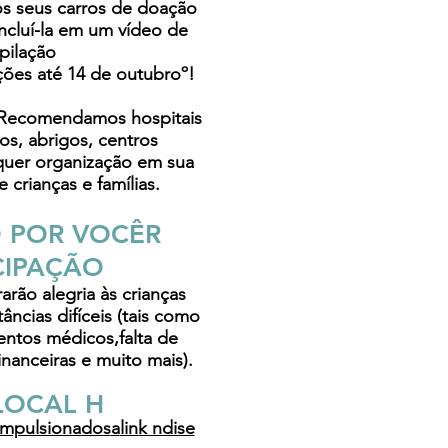
s seus carros de doação
ncluí-la em um vídeo de
pilação
ções até 14 de outubro
º!
 Recomendamos hospitais
os, abrigos, centros
quer organização em sua
 crianças e famílias.
 POR VOCÊ
R
CIPAÇÃO
arão alegria às crianças
âncias difíceis
(tais como
entos médicos,
falta de
financeiras e muito mais).
LOCAL H
Impulsionados
a
link ndise