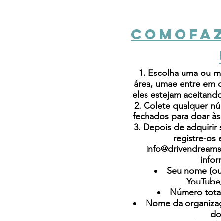
COMO
FA
1. Escolha uma ou m
área, uma
e entre em c
eles estejam aceitan
2. Colete qualquer n
fechados para doar às
3. Depois de adquirir
registre-os 
info@drivendreams
info
Seu nome (ou
YouTube
Número tota
Nome da organizaç
do