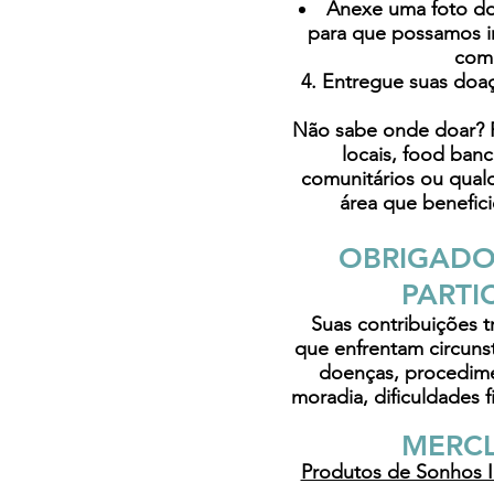
Anexe uma foto do
para que possamos i
com
4. Entregue suas doa
Não sabe onde doar?
locais, foo
d banc
comunitários ou qual
área que beneficie
OBRIGADO
PARTI
Suas contribuições tr
que enfrentam circunst
doenças, procedim
moradia, dificuldades 
MERC
Produtos de Sonhos 