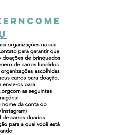
ZER
N
COME
U
ais organizações na sua
ontato para garantir que
do doações de brinquedos
úmero de carros fundidos
 organizações escolhidas
 seus carros para doação,
e envie-os para
.org
com as seguintes
rmações:
 nome da conta do
/Instagram)
l de carros doados
ão para a qual você está
ando